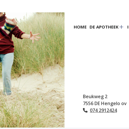
Hoofdmenu
HOME
DE APOTHEEK
De
apo
su
Beukweg
2
7556 DE
Hengelo ov
074 2912424
Tel: