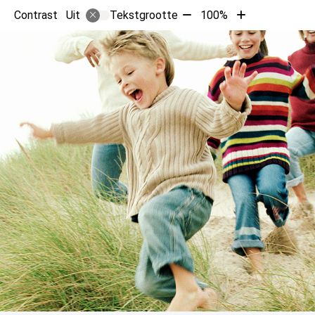
Tekst
Tekst
Contrast
Tekstgrootte
100%
Uit
verkleinen
vergroten
met
met
10%
10%