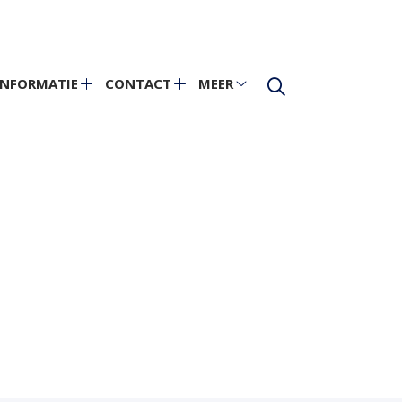
INFORMATIE
CONTACT
MEER
Informatie
Contact
Meer
theek
submenu
submenu
submenu
bmenu