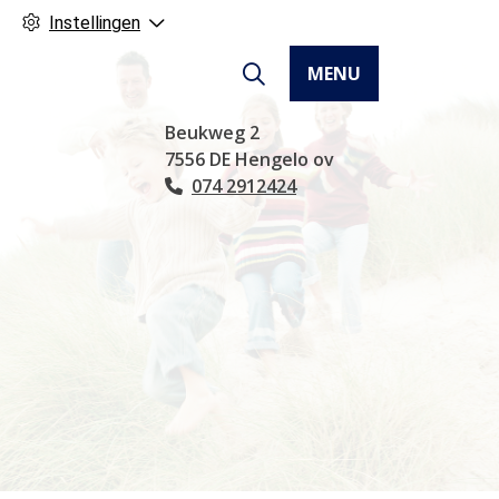
Instellingen
MENU
Hoofdmenu
Beukweg
2
7556 DE
Hengelo ov
074 2912424
Tel: