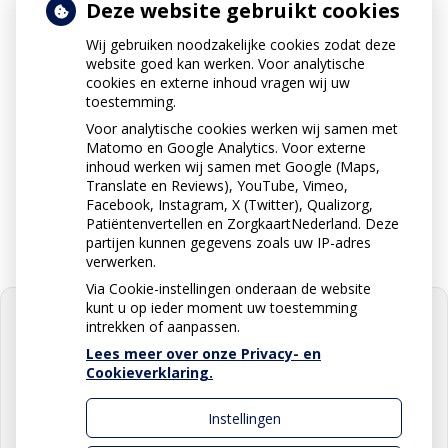
Deze website gebruikt cookies
Wij gebruiken noodzakelijke cookies zodat deze
Neem contact op
website goed kan werken. Voor analytische
074 2912424
cookies en externe inhoud vragen wij uw
toestemming.
Voor analytische cookies werken wij samen met
Matomo en Google Analytics. Voor externe
Stuur ons een e-mail
inhoud werken wij samen met Google (Maps,
apotheek@apotheekdutmer.nl
Translate en Reviews), YouTube, Vimeo,
Facebook, Instagram, X (Twitter), Qualizorg,
Patiëntenvertellen en ZorgkaartNederland. Deze
partijen kunnen gegevens zoals uw IP-adres
verwerken.
Via Cookie-instellingen onderaan de website
kunt u op ieder moment uw toestemming
intrekken of aanpassen.
Lees meer over onze Privacy- en
Cookieverklaring.
U heeft geen toestemming gegeven
voor
externe inhoud
die nodig is om
dit te zien.
Instellingen
Cookie-instellingen wijzigen