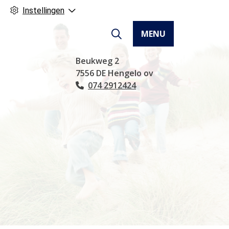
Instellingen
MENU
Hoofdmenu
Beukweg
2
7556 DE
Hengelo ov
074 2912424
Tel: