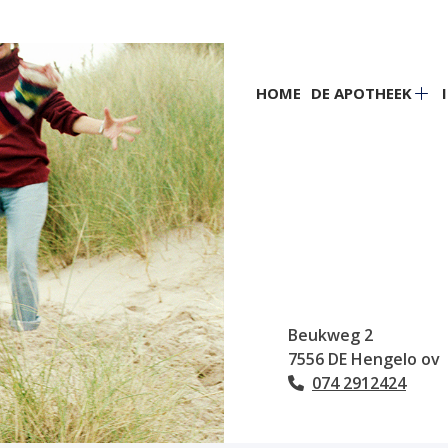
Hoofdmenu
HOME
DE APOTHEEK
De
apo
su
Beukweg
2
7556 DE
Hengelo ov
074 2912424
Tel: