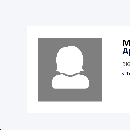
M
A
BIG
Te