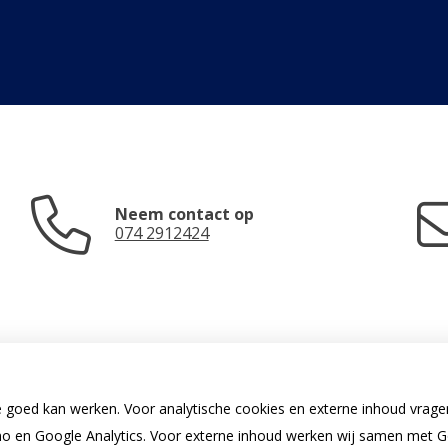
Neem contact op
074 2912424
e goed kan werken. Voor analytische cookies en externe inhoud vrag
 en Google Analytics. Voor externe inhoud werken wij samen met G
U heeft geen toestemming gegeven