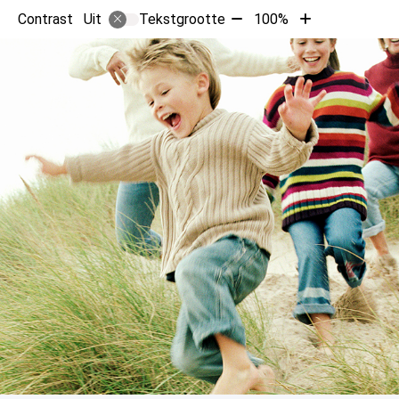
Tekst
Tekst
Contrast
Tekstgrootte
100%
Uit
verkleinen
vergroten
met
met
10%
10%