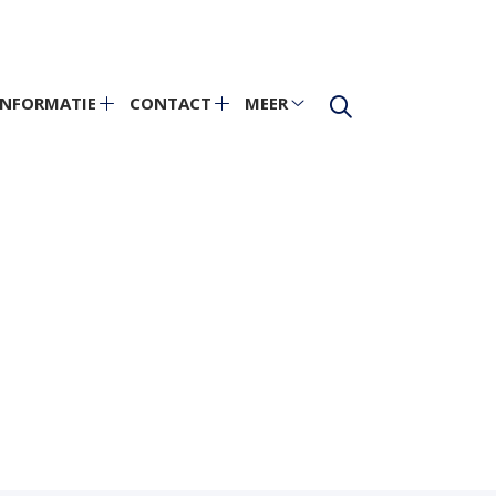
INFORMATIE
CONTACT
MEER
Informatie
Contact
Meer
theek
submenu
submenu
submenu
bmenu